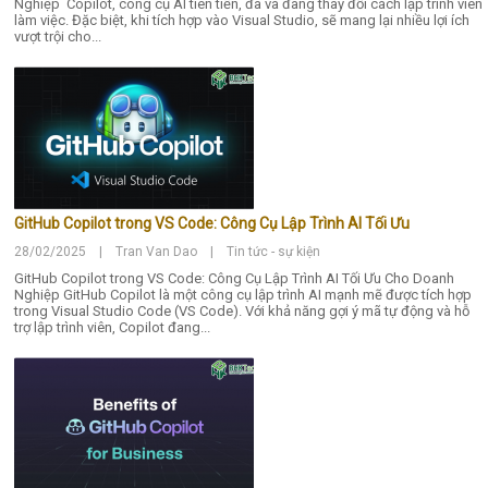
Nghiệp Copilot, công cụ AI tiên tiến, đã và đang thay đổi cách lập trình viên
làm việc. Đặc biệt, khi tích hợp vào Visual Studio, sẽ mang lại nhiều lợi ích
vượt trội cho...
GitHub Copilot trong VS Code: Công Cụ Lập Trình AI Tối Ưu
28/02/2025 | Tran Van Dao | Tin tức - sự kiện
GitHub Copilot trong VS Code: Công Cụ Lập Trình AI Tối Ưu Cho Doanh
Nghiệp GitHub Copilot là một công cụ lập trình AI mạnh mẽ được tích hợp
trong Visual Studio Code (VS Code). Với khả năng gợi ý mã tự động và hỗ
trợ lập trình viên, Copilot đang...