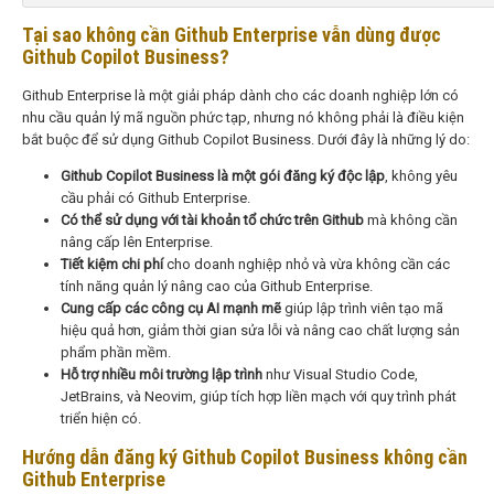
Tại sao không cần Github Enterprise vẫn dùng được
Github Copilot Business?
Github Enterprise là một giải pháp dành cho các doanh nghiệp lớn có
nhu cầu quản lý mã nguồn phức tạp, nhưng nó không phải là điều kiện
bắt buộc để sử dụng Github Copilot Business. Dưới đây là những lý do:
Github Copilot Business là một gói đăng ký độc lập
, không yêu
cầu phải có Github Enterprise.
Có thể sử dụng với tài khoản tổ chức trên Github
mà không cần
nâng cấp lên Enterprise.
Tiết kiệm chi phí
cho doanh nghiệp nhỏ và vừa không cần các
tính năng quản lý nâng cao của Github Enterprise.
Cung cấp các công cụ AI mạnh mẽ
giúp lập trình viên tạo mã
hiệu quả hơn, giảm thời gian sửa lỗi và nâng cao chất lượng sản
phẩm phần mềm.
Hỗ trợ nhiều môi trường lập trình
như Visual Studio Code,
JetBrains, và Neovim, giúp tích hợp liền mạch với quy trình phát
triển hiện có.
Hướng dẫn đăng ký Github Copilot Business không cần
Github Enterprise