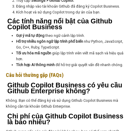
Truy cập
Settings > Github Copilot
.
Đăng nhập vào tài khoản Github đã đăng ký Copilot Business.
Kích hoạt và sử dụng Copilot trong dự án của bạn.
Các tính năng nổi bật của Github
Copilot Business
Gợi ý mã tự động
theo ngữ cảnh lập trình.
Hỗ trợ nhiều ngôn ngữ lập trình phổ biến
như Python, JavaScript,
Go, C++, Ruby, TypeScript.
Tối ưu hóa mã nguồn
giúp lập trình viên viết mã sạch và hiệu quả
hơn.
Tích hợp AI thông minh
để hỗ trợ giải quyết vấn đề nhanh chóng.
Câu hỏi thường gặp (FAQs)
Github Copilot Business có yêu cầu
Github Enterprise không?
Không. Bạn có thể đăng ký và sử dụng Github Copilot Business mà
không cần tài khoản Github Enterprise.
Chi phí của Github Copilot Business
là bao nhiêu?