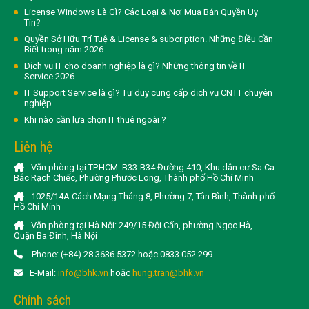
License Windows Là Gì? Các Loại & Nơi Mua Bản Quyền Uy
Tín?
Quyền Sở Hữu Trí Tuệ & License & subcription. Những Điều Cần
Biết trong năm 2026
Dịch vụ IT cho doanh nghiệp là gì? Những thông tin về IT
Service 2026
IT Support Service là gì? Tư duy cung cấp dịch vụ CNTT chuyên
nghiệp
Khi nào cần lựa chọn IT thuê ngoài ?
Liên hệ
Văn phòng tại TP.HCM: B33-B34 Đường 410, Khu dân cư Sa Ca
Bắc Rạch Chiếc, Phường Phước Long, Thành phố Hồ Chí Minh
1025/14A Cách Mạng Tháng 8, Phường 7, Tân Bình, Thành phố
Hồ Chí Minh
Văn phòng tại Hà Nội: 249/15 Đội Cấn, phường Ngọc Hà,
Quận Ba Đình, Hà Nội
Phone: (+84) 28 3636 5372 hoặc 0833 052 299
E-Mail:
info@bhk.vn
hoặc
hung.tran@bhk.vn
Chính sách