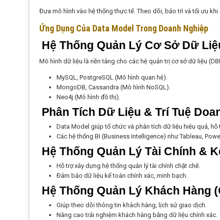
Đưa mô hình vào hệ thống thực tế. Theo dõi, bảo trì và tối ưu khi 
Ứng Dụng Của Data Model Trong Doanh Nghiệp
Hệ Thống Quản Lý Cơ Sở Dữ Liệ
Mô hình dữ liệu là nền tảng cho các hệ quản trị cơ sở dữ liệu (D
MySQL, PostgreSQL (Mô hình quan hệ).
MongoDB, Cassandra (Mô hình NoSQL).
Neo4j (Mô hình đồ thị).
Phân Tích Dữ Liệu & Trí Tuệ Doa
Data Model giúp tổ chức và phân tích dữ liệu hiệu quả, hỗ 
Các hệ thống BI (Business Intelligence) như Tableau, Powe
Hệ Thống Quản Lý Tài Chính & K
Hỗ trợ xây dựng hệ thống quản lý tài chính chặt chẽ.
Đảm bảo dữ liệu kế toán chính xác, minh bạch.
Hệ Thống Quản Lý Khách Hàng 
Giúp theo dõi thông tin khách hàng, lịch sử giao dịch.
Nâng cao trải nghiệm khách hàng bằng dữ liệu chính xác.