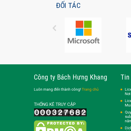
ĐỐI TÁC
Công ty Bách Hưng Khang
Tin
Luôn mang đến thành công!
Trang chủ
Lic
Nơi
Lic
THỐNG KÊ TRUY CẬP
Mua
Quy
sub
nă
Dịc