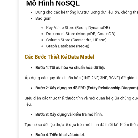
Mô Hình NoSQL
Dùng cho các hệ thống lưu trữ lượng dữ liệu lớn, không th
Bao gồm:
Key-Value Store (Redis, DynamoDB)
Document Store (MongoDB, CouchDB)
Column Store (Cassandra, HBase)
Graph Database (Neo4j)
Các Bước Thiết Kế Data Model
Bước 1: Tối ưu hóa và chuẩn hóa dữ liệu.
Áp dụng các quy tắc chuẩn hóa (1NF, 2NF, 3NF, BCNF) để giảm t
Bước 2: Xây dựng sơ đồ ERD (Entity Relationship Diagram)
Biểu diễn các thực thể, thuộc tính và mối quan hệ giữa chúng dư
liệu.
Bước 3: Xây dựng và kiểm tra mô hình.
Tạo cơ sở dữ liệu thực tế dựa trên mô hình đã thiết kế. Kiểm th
Bước 4: Triển khai và bảo trì.