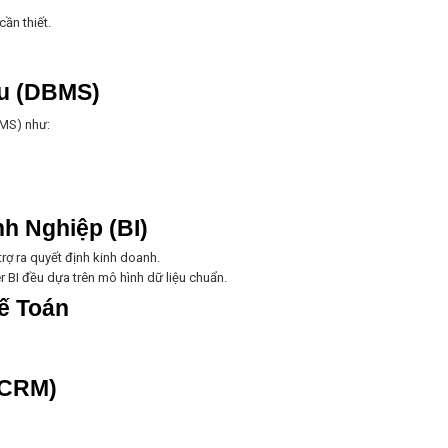
cần thiết.
u (DBMS)
BMS) như:
nh Nghiệp (BI)
trợ ra quyết định kinh doanh.
r BI đều dựa trên mô hình dữ liệu chuẩn.
ế Toán
(CRM)