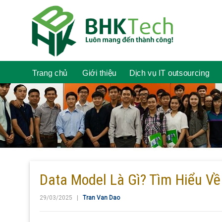
Trang chủ
Giới thiệu
Dịch vụ IT outsourcing
Data Model Là Gì? Tìm Hiểu Về
29/03/2025 |
Tran Van Dao