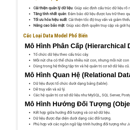
Cải thiện quản lý dữ liệu
: Giúp xác định cấu trúc dữ liệu rõ 
Tăng tính nhất quán
: Đảm bảo dữ liệu được lưu trữ theo qu
Tối ưu hóa hiệu suất
: Cải thiện tốc độ truy vấn và giảm thiểu
Nâng cao bảo mật
: Giúp xác định quyền truy cập và giới hạ
Các Loại Data Model Phổ Biến
Mô Hình Phân Cấp (Hierarchical 
Tổ chức dữ liệu theo cấu trúc cây.
Mỗi nút cha có thể chứa nhiều nút con, nhưng mỗi nút con 
Dùng trong hệ thống tập tin và hệ quản trị cơ sở dữ liệu cũ.
Mô Hình Quan Hệ (Relational Dat
Dữ liệu được tổ chức dưới dạng bảng (table).
Dễ truy vấn và xử lý.
Các hệ quản trị cơ sở dữ liệu như MySQL, SQL Server, Pos
Mô Hình Hướng Đối Tượng (Objec
Kết hợp giữa hướng đối tượng và cơ sở dữ liệu.
Dữ liệu được đại diện dưới dạng các đối tượng.
Phù hợp với các ngôn ngữ lập trình hướng đối tượng như J