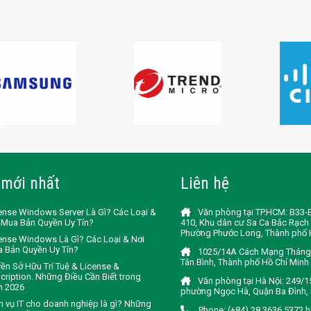
 mới nhất
Liên hệ
ense Windows Server Là Gì? Các Loại &
Văn phòng tại TP.HCM: B33
 Mua Bản Quyền Uy Tín?
410, Khu dân cư Sa Ca Bắc Rạch 
Phường Phước Long, Thành phố 
ense Windows Là Gì? Các Loại & Nơi
 Bản Quyền Uy Tín?
1025/14A Cách Mạng Tháng 
Tân Bình, Thành phố Hồ Chí Minh
ền Sở Hữu Trí Tuệ & License &
cription. Những Điều Cần Biết trong
Văn phòng tại Hà Nội: 249/1
m 2026
phường Ngọc Hà, Quận Ba Đình, 
h vụ IT cho doanh nghiệp là gì? Những
Phone: (+84) 28 3636 5372 