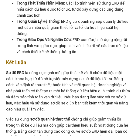
Trong Phát Triển Phần Mềm:
Các lập trình viên sử dụng ERD để
hiểu cách dữ liệu được tổ chức, từ đó xây dựng các ứng dụng
chính xác hơn.
Trong Quản Lý Hệ Thống:
ERD giúp doanh nghiệp quản lý dữ liệu
một cách hiệu quả, giảm thiểu lỗi và tối ưu hóa hiệu suất hệ
thống.
Trong Giáo Dục Và Nghiên Cứu:
ERD còn được sử dụng rộng rãi
trong lĩnh vực giáo dục, giúp sinh viên hiểu rõ về cấu trúc dữ liệu
và cách thiết kế hệ thống thông tin.
Kết Luận
Sơ đồ ERD
là công cụ mạnh mẽ giúp thiết kế và tổ chức dữ liệu một
cách khoa học, từ đó hỗ trợ việc xây dựng cơ sở dữ liệu tối ưu. Bằng
cách xác định rõ thực thể, thuộc tính và mối quan hệ, doanh nghiệp và
nhà phát triển có thể tạo ra một hệ thống dữ liệu hiệu quả, tránh dư thừa
và đảm bảo tính toàn vẹn dữ liệu. Nếu bạn đang làm việc với cơ sở dữ
liệu, việc hiểu và sử dụng sơ đồ sẽ giúp bạn tiết kiệm thời gian và nâng
cao hiệu quả làm việc.
Việc sử dụng
sơ đồ quan hệ thực thể
không chỉ giúp giảm thiểu lỗi
trong thiết kế dữ liệu mà còn giúp cải thiện hiệu suất hoạt động của hệ
thống. Bằng cách tận dụng các công cụ vẽ sơ đồ ERD hiện đại, bạn có