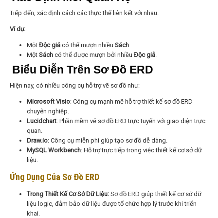
Tiếp đến, xác định cách các thực thể liên kết với nhau.
Ví dụ:
Một
Độc giả
có thể mượn nhiều
Sách
.
Một
Sách
có thể được mượn bởi nhiều
Độc giả
.
Biểu Diễn Trên Sơ Đồ ERD
Hiện nay, có nhiều công cụ hỗ trợ vẽ sơ đồ như:
Microsoft Visio
: Công cụ mạnh mẽ hỗ trợ thiết kế sơ đồ ERD
chuyên nghiệp.
Lucidchart
: Phần mềm vẽ sơ đồ ERD trực tuyến với giao diện trực
quan.
Draw.io
: Công cụ miễn phí giúp tạo sơ đồ dễ dàng.
MySQL Workbench
: Hỗ trợ trực tiếp trong việc thiết kế cơ sở dữ
liệu.
Ứng Dụng Của Sơ Đồ ERD
Trong Thiết Kế Cơ Sở Dữ Liệu:
Sơ đồ ERD giúp thiết kế cơ sở dữ
liệu logic, đảm bảo dữ liệu được tổ chức hợp lý trước khi triển
khai.