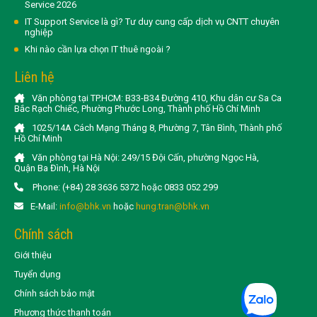
Service 2026
IT Support Service là gì? Tư duy cung cấp dịch vụ CNTT chuyên
nghiệp
Khi nào cần lựa chọn IT thuê ngoài ?
Liên hệ
Văn phòng tại TP.HCM: B33-B34 Đường 410, Khu dân cư Sa Ca
Bắc Rạch Chiếc, Phường Phước Long, Thành phố Hồ Chí Minh
1025/14A Cách Mạng Tháng 8, Phường 7, Tân Bình, Thành phố
Hồ Chí Minh
Văn phòng tại Hà Nội: 249/15 Đội Cấn, phường Ngọc Hà,
Quận Ba Đình, Hà Nội
Phone: (+84) 28 3636 5372 hoặc 0833 052 299
E-Mail:
info@bhk.vn
hoặc
hung.tran@bhk.vn
Chính sách
Giới thiệu
Tuyển dụng
Chính sách bảo mật
Phương thức thanh toán