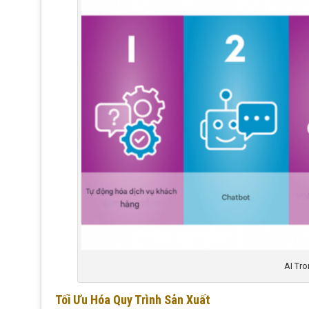
AI Tr
Tối Ưu Hóa Quy Trình Sản Xuất