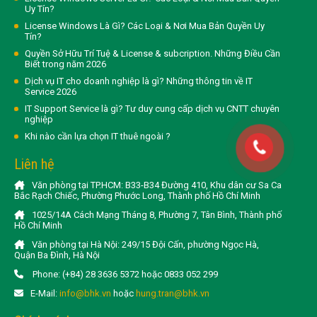
Uy Tín?
License Windows Là Gì? Các Loại & Nơi Mua Bản Quyền Uy
Tín?
Quyền Sở Hữu Trí Tuệ & License & subcription. Những Điều Cần
Biết trong năm 2026
Dịch vụ IT cho doanh nghiệp là gì? Những thông tin về IT
Service 2026
IT Support Service là gì? Tư duy cung cấp dịch vụ CNTT chuyên
nghiệp
Khi nào cần lựa chọn IT thuê ngoài ?
Liên hệ
Văn phòng tại TP.HCM: B33-B34 Đường 410, Khu dân cư Sa Ca
Bắc Rạch Chiếc, Phường Phước Long, Thành phố Hồ Chí Minh
1025/14A Cách Mạng Tháng 8, Phường 7, Tân Bình, Thành phố
Hồ Chí Minh
Văn phòng tại Hà Nội: 249/15 Đội Cấn, phường Ngọc Hà,
Quận Ba Đình, Hà Nội
Phone: (+84) 28 3636 5372 hoặc 0833 052 299
E-Mail:
info@bhk.vn
hoặc
hung.tran@bhk.vn