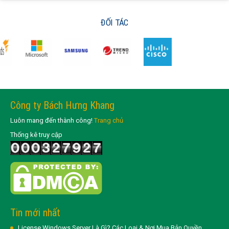
ĐỐI TÁC
Công ty Bách Hưng Khang
Luôn mang đến thành công!
Trang chủ
Thống kê truy cập
Tin mới nhất
License Windows Server Là Gì? Các Loại & Nơi Mua Bản Quyền