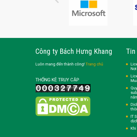
Công ty Bách Hưng Khang
Tin
Luôn mang đến thành công!
Trang chủ
Lic
Nơi
Lic
THỐNG KÊ TRUY CẬP
Mua
Quy
sub
nă
Dịc
thô
IT 
dịc
Khi