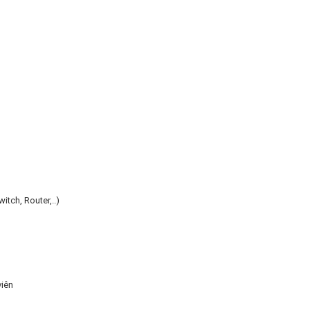
itch, Router,..)
viên