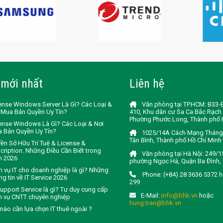
 mới nhất
Liên hệ
ense Windows Server Là Gì? Các Loại &
Văn phòng tại TP.HCM: B33
 Mua Bản Quyền Uy Tín?
410, Khu dân cư Sa Ca Bắc Rạch 
Phường Phước Long, Thành phố 
ense Windows Là Gì? Các Loại & Nơi
 Bản Quyền Uy Tín?
1025/14A Cách Mạng Tháng 
Tân Bình, Thành phố Hồ Chí Minh
ền Sở Hữu Trí Tuệ & License &
cription. Những Điều Cần Biết trong
Văn phòng tại Hà Nội: 249/1
m 2026
phường Ngọc Hà, Quận Ba Đình, 
h vụ IT cho doanh nghiệp là gì? Những
Phone: (+84) 28 3636 5372 
ng tin về IT Service 2026
299
Support Service là gì? Tư duy cung cấp
E-Mail:
info@bhk.vn
hoặc
h vụ CNTT chuyên nghiệp
hung.tran@bhk.vn
 nào cần lựa chọn IT thuê ngoài ?