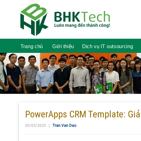
Trang chủ
Giới thiệu
Dịch vụ IT outsourcing
PowerApps CRM Template: Giả
05/03/2025 |
Tran Van Dao