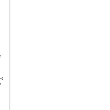
i
 và
s