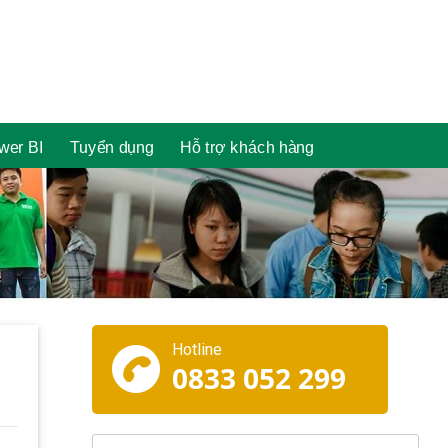
wer BI
Tuyển dụng
Hỗ trợ khách hàng
Hotline
0833 052 299