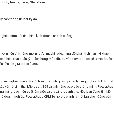
look, Teams, Excel, SharePoint.
uy cập thông tin bất kỳ đâu.
nghiệp nắm bắt tình hình kinh doanh nhanh chóng.
với nhiều tính năng mới như AI, machine learning để phân tích hành vi khách
cao hiệu quả quản lý khách hàng, việc đầu tư vào PowerApps sẽ là một bước đ
ên nền tảng Microsoft 365.
nh nghiệp muốn tối ưu hóa quy trình quản lý khách hàng một cách linh hoạt
 sâu với hệ sinh thái Microsoft 365 và tính năng báo cáo thông minh, PowerApp
ng, nâng cao hiệu suất làm việc và gia tăng doanh thu. Nếu bạn đang tìm kiếm
uy mô doanh nghiệp, PowerApps CRM Template chính là một lựa chọn đáng cân