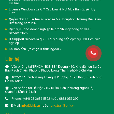
Uy Tín?
License Windows Là Gì? Các Loại & Nơi Mua Bản Quyền Uy
Tín?
Quyền Sở Hữu Trí Tuệ & License & subcription. Những Điều Cần
Biết trong năm 2026
Dịch vụ IT cho doanh nghiệp là gì? Những thông tin về IT
Service 2026
IT Support Service là gì? Tư duy cung cấp dịch vụ CNTT chuyên
nghiệp
Khi nào cần lựa chọn IT thuê ngoài ?
Liên hệ
Văn phòng tại TP.HCM: B33-B34 Đường 410, Khu dân cư Sa Ca
Bắc Rạch Chiếc, Phường Phước Long, Thành phố Hồ Chí Minh
1025/14A Cách Mạng Tháng 8, Phường 7, Tân Bình, Thành phố
Hồ Chí Minh
Văn phòng tại Hà Nội: 249/15 Đội Cấn, phường Ngọc Hà,
Quận Ba Đình, Hà Nội
Phone: (+84) 28 3636 5372 hoặc 0833 052 299
E-Mail:
info@bhk.vn
hoặc
hung.tran@bhk.vn