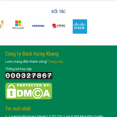
ĐỐI TÁC
Công ty Bách Hưng Khang
Luôn mang đến thành công!
Trang chủ
Thống kê truy cập
Tin mới nhất
License Windows Server Là Gì? Các Loại & Nơi Mua Bản Quyền