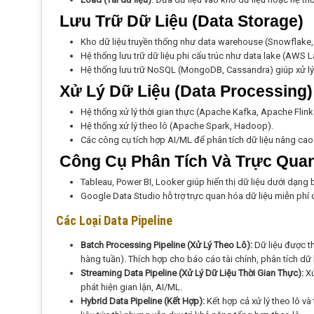
Lưu Trữ Dữ Liệu (Data Storage)
Kho dữ liệu truyền thống như data warehouse (Snowflake
Hệ thống lưu trữ dữ liệu phi cấu trúc như data lake (AWS 
Hệ thống lưu trữ NoSQL (MongoDB, Cassandra) giúp xử lý dữ
Xử Lý Dữ Liệu (Data Processing)
Hệ thống xử lý thời gian thực (Apache Kafka, Apache Flink
Hệ thống xử lý theo lô (Apache Spark, Hadoop).
Các công cụ tích hợp AI/ML để phân tích dữ liệu nâng cao
Công Cụ Phân Tích Và Trực Qua
Tableau, Power BI, Looker giúp hiển thị dữ liệu dưới dạng 
Google Data Studio hỗ trợ trực quan hóa dữ liệu miễn phí
Các Loại Data Pipeline
Batch Processing Pipeline (Xử Lý Theo Lô):
Dữ liệu được th
hàng tuần).
Thích hợp cho báo cáo tài chính, phân tích dữ l
Streaming Data Pipeline (Xử Lý Dữ Liệu Thời Gian Thực):
Xử
phát hiện gian lận, AI/ML.
Hybrid Data Pipeline (Kết Hợp):
Kết hợp cả xử lý theo lô và