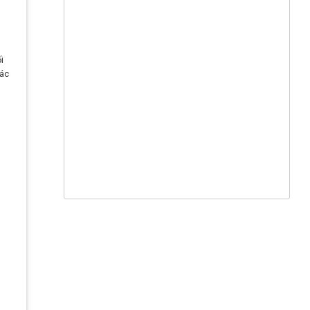
i
các