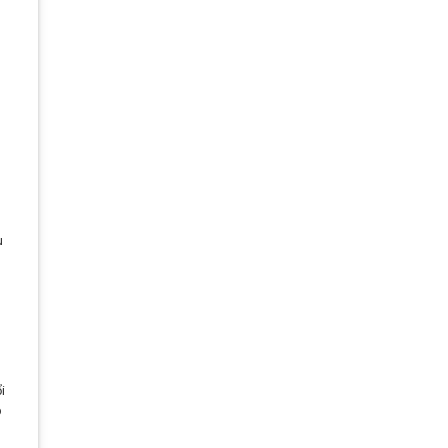
u
i
p