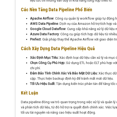
liệu tức thì nhưng vẫn duy trì khả năng tổng hợp theo lô.
Các Nền Tảng Data Pipeline Phổ Biến
Apache Airflow
: Công cụ quản lý workflow giúp tự động h
AWS Data Pipeline
: Dịch vụ của Amazon hỗ trợ tích hợp và
Google Cloud Dataflow
: Cung cấp khả năng xử lý dữ liệu 
Azure Data Factory
: Công cụ giúp tích hợp dữ liệu từ nhiề
Prefect
: Giải pháp thay thế Apache Airflow với giao diện t
Cách Xây Dựng Data Pipeline Hiệu Quả
Xác Định Mục Tiêu:
Xác định loại dữ liệu cần xử lý và mục
Chọn Công Cụ Phù Hợp:
Sử dụng ETL hoặc ELT phù hợp với
chi phí.
Đảm Bảo Tính Chính Xác Và Bảo Mật Dữ Liệu:
Xác thực dữ 
cập.
Thực hiện backup định kỳ để tránh mất mát dữ liệu.
Tối Ưu Hiệu Suất:
Tận dụng kiến trúc phân tán để tăng tốc 
Kết Luận
Data pipeline đóng vai trò quan trọng trong việc xử lý và quản lý
và phân tích dữ liệu, từ đó hỗ trợ ra quyết định chính xác. Việc 
tối ưu tài nguyên và nâng cao hiệu suất hoạt động.