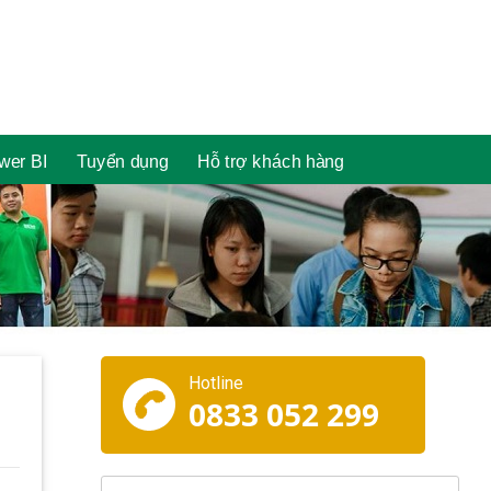
wer BI
Tuyển dụng
Hỗ trợ khách hàng
Hotline
0833 052 299