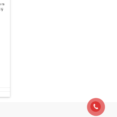
 ra
 lý