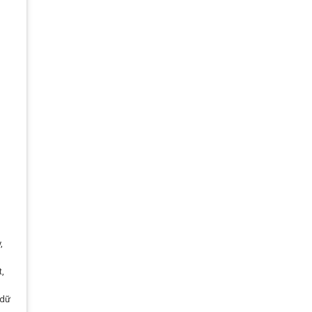
,
,
 dữ