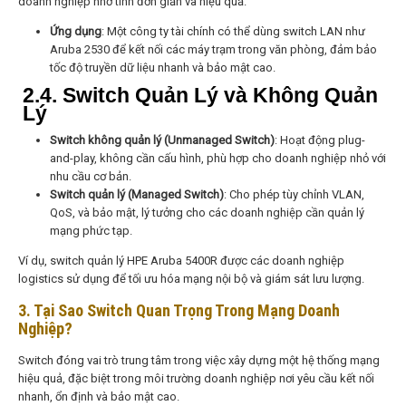
doanh nghiệp nhờ tính đơn giản và hiệu quả.
Ứng dụng
: Một công ty tài chính có thể dùng switch LAN như
Aruba 2530 để kết nối các máy trạm trong văn phòng, đảm bảo
tốc độ truyền dữ liệu nhanh và bảo mật cao.
2.4. Switch Quản Lý và Không Quản
Lý
Switch không quản lý (Unmanaged Switch)
: Hoạt động plug-
and-play, không cần cấu hình, phù hợp cho doanh nghiệp nhỏ với
nhu cầu cơ bản.
Switch quản lý (Managed Switch)
: Cho phép tùy chỉnh VLAN,
QoS, và bảo mật, lý tưởng cho các doanh nghiệp cần quản lý
mạng phức tạp.
Ví dụ, switch quản lý HPE Aruba 5400R được các doanh nghiệp
logistics sử dụng để tối ưu hóa mạng nội bộ và giám sát lưu lượng.
3. Tại Sao Switch Quan Trọng Trong Mạng Doanh
Nghiệp?
Switch đóng vai trò trung tâm trong việc xây dựng một hệ thống mạng
hiệu quả, đặc biệt trong môi trường doanh nghiệp nơi yêu cầu kết nối
nhanh, ổn định và bảo mật cao.