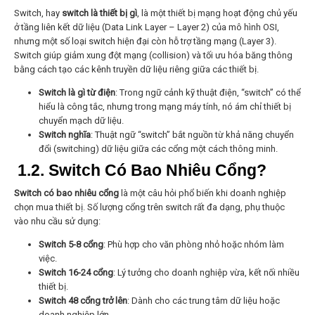
Switch, hay
switch là thiết bị gì
, là một thiết bị mạng hoạt động chủ yếu
ở tầng liên kết dữ liệu (Data Link Layer – Layer 2) của mô hình OSI,
nhưng một số loại switch hiện đại còn hỗ trợ tầng mạng (Layer 3).
Switch giúp giảm xung đột mạng (collision) và tối ưu hóa băng thông
bằng cách tạo các kênh truyền dữ liệu riêng giữa các thiết bị.
Switch là gì từ điện
: Trong ngữ cảnh kỹ thuật điện, “switch” có thể
hiểu là công tắc, nhưng trong mạng máy tính, nó ám chỉ thiết bị
chuyển mạch dữ liệu.
Switch nghĩa
: Thuật ngữ “switch” bắt nguồn từ khả năng chuyển
đổi (switching) dữ liệu giữa các cổng một cách thông minh.
1.2. Switch Có Bao Nhiêu Cổng?
Switch có bao nhiêu cổng
là một câu hỏi phổ biến khi doanh nghiệp
chọn mua thiết bị. Số lượng cổng trên switch rất đa dạng, phụ thuộc
vào nhu cầu sử dụng:
Switch 5-8 cổng
: Phù hợp cho văn phòng nhỏ hoặc nhóm làm
việc.
Switch 16-24 cổng
: Lý tưởng cho doanh nghiệp vừa, kết nối nhiều
thiết bị.
Switch 48 cổng trở lên
: Dành cho các trung tâm dữ liệu hoặc
doanh nghiệp lớn.