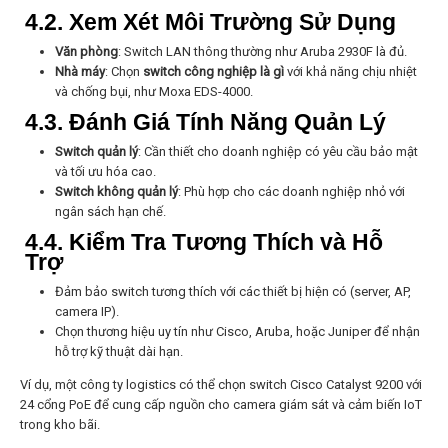
4.2. Xem Xét Môi Trường Sử Dụng
Văn phòng
: Switch LAN thông thường như Aruba 2930F là đủ.
Nhà máy
: Chọn
switch công nghiệp là gì
với khả năng chịu nhiệt
và chống bụi, như Moxa EDS-4000.
4.3. Đánh Giá Tính Năng Quản Lý
Switch quản lý
: Cần thiết cho doanh nghiệp có yêu cầu bảo mật
và tối ưu hóa cao.
Switch không quản lý
: Phù hợp cho các doanh nghiệp nhỏ với
ngân sách hạn chế.
4.4. Kiểm Tra Tương Thích và Hỗ
Trợ
Đảm bảo switch tương thích với các thiết bị hiện có (server, AP,
camera IP).
Chọn thương hiệu uy tín như Cisco, Aruba, hoặc Juniper để nhận
hỗ trợ kỹ thuật dài hạn.
Ví dụ, một công ty logistics có thể chọn switch Cisco Catalyst 9200 với
24 cổng PoE để cung cấp nguồn cho camera giám sát và cảm biến IoT
trong kho bãi.