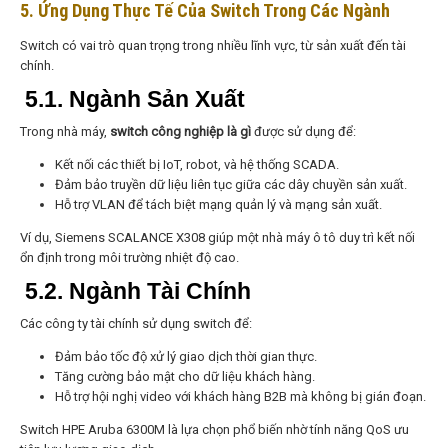
5. Ứng Dụng Thực Tế Của Switch Trong Các Ngành
Switch có vai trò quan trọng trong nhiều lĩnh vực, từ sản xuất đến tài
chính.
5.1. Ngành Sản Xuất
Trong nhà máy,
switch công nghiệp là gì
được sử dụng để:
Kết nối các thiết bị IoT, robot, và hệ thống SCADA.
Đảm bảo truyền dữ liệu liên tục giữa các dây chuyền sản xuất.
Hỗ trợ VLAN để tách biệt mạng quản lý và mạng sản xuất.
Ví dụ, Siemens SCALANCE X308 giúp một nhà máy ô tô duy trì kết nối
ổn định trong môi trường nhiệt độ cao.
5.2. Ngành Tài Chính
Các công ty tài chính sử dụng switch để:
Đảm bảo tốc độ xử lý giao dịch thời gian thực.
Tăng cường bảo mật cho dữ liệu khách hàng.
Hỗ trợ hội nghị video với khách hàng B2B mà không bị gián đoạn.
Switch HPE Aruba 6300M là lựa chọn phổ biến nhờ tính năng QoS ưu