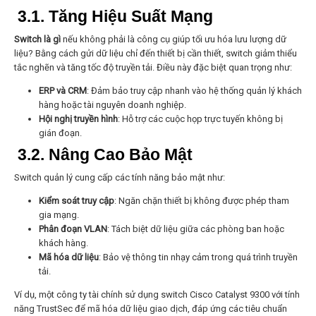
3.1. Tăng Hiệu Suất Mạng
Switch là gì
nếu không phải là công cụ giúp tối ưu hóa lưu lượng dữ
liệu? Bằng cách gửi dữ liệu chỉ đến thiết bị cần thiết, switch giảm thiểu
tắc nghẽn và tăng tốc độ truyền tải. Điều này đặc biệt quan trọng như:
ERP và CRM
: Đảm bảo truy cập nhanh vào hệ thống quản lý khách
hàng hoặc tài nguyên doanh nghiệp.
Hội nghị truyền hình
: Hỗ trợ các cuộc họp trực tuyến không bị
gián đoạn.
3.2. Nâng Cao Bảo Mật
Switch quản lý cung cấp các tính năng bảo mật như:
Kiểm soát truy cập
: Ngăn chặn thiết bị không được phép tham
gia mạng.
Phân đoạn VLAN
: Tách biệt dữ liệu giữa các phòng ban hoặc
khách hàng.
Mã hóa dữ liệu
: Bảo vệ thông tin nhạy cảm trong quá trình truyền
tải.
Ví dụ, một công ty tài chính sử dụng switch Cisco Catalyst 9300 với tính
năng TrustSec để mã hóa dữ liệu giao dịch, đáp ứng các tiêu chuẩn