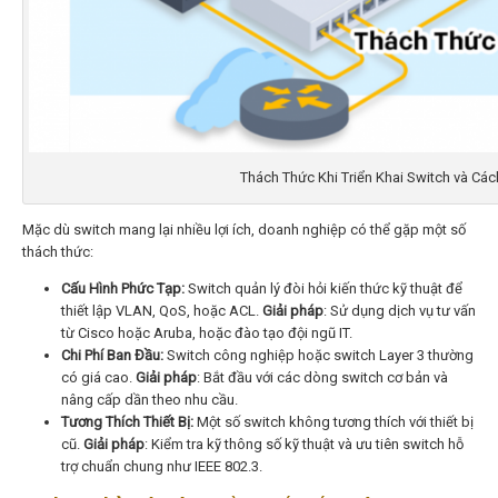
Thách Thức Khi Triển Khai Switch và Cá
Mặc dù switch mang lại nhiều lợi ích, doanh nghiệp có thể gặp một số
thách thức:
Cấu Hình Phức Tạp:
Switch quản lý đòi hỏi kiến thức kỹ thuật để
thiết lập VLAN, QoS, hoặc ACL.
Giải pháp
: Sử dụng dịch vụ tư vấn
từ Cisco hoặc Aruba, hoặc đào tạo đội ngũ IT.
Chi Phí Ban Đầu:
Switch công nghiệp hoặc switch Layer 3 thường
có giá cao.
Giải pháp
: Bắt đầu với các dòng switch cơ bản và
nâng cấp dần theo nhu cầu.
Tương Thích Thiết Bị:
Một số switch không tương thích với thiết bị
cũ.
Giải pháp
: Kiểm tra kỹ thông số kỹ thuật và ưu tiên switch hỗ
trợ chuẩn chung như IEEE 802.3.