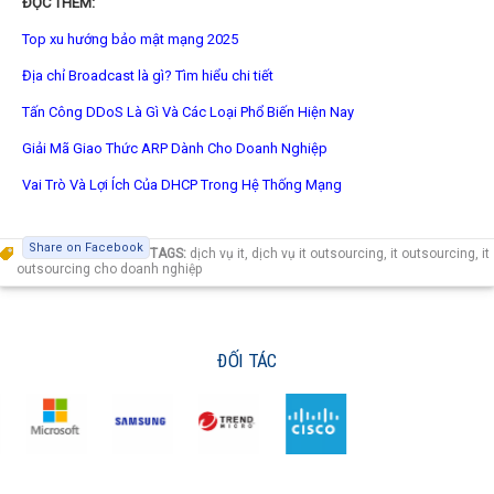
ĐỌC THÊM:
Top xu hướng bảo mật mạng 2025
Địa chỉ Broadcast là gì? Tìm hiểu chi tiết
Tấn Công DDoS Là Gì Và Các Loại Phổ Biến Hiện Nay
Giải Mã Giao Thức ARP Dành Cho Doanh Nghiệp
Vai Trò Và Lợi Ích Của DHCP Trong Hệ Thống Mạng
Share on Facebook
TAGS:
dịch vụ it
,
dịch vụ it outsourcing
,
it outsourcing
,
it
outsourcing cho doanh nghiệp
ĐỐI TÁC