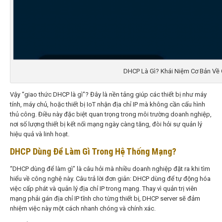
DHCP Là Gì? Khái Niệm Cơ Bản Về
Vậy “giao thức DHCP là gì”? Đây là nền tảng giúp các thiết bị như máy
tính, máy chủ, hoặc thiết bị IoT nhận địa chỉ IP mà không cần cấu hình
thủ công. Điều này đặc biệt quan trọng trong môi trường doanh nghiệp,
nơi số lượng thiết bị kết nối mạng ngày càng tăng, đòi hỏi sự quản lý
hiệu quả và linh hoạt.
DHCP Dùng Để Làm Gì Trong Hệ Thống Mạng?
“DHCP dùng để làm gì” là câu hỏi mà nhiều doanh nghiệp đặt ra khi tìm
hiểu về công nghệ này. Câu trả lời đơn giản: DHCP dùng để tự động hóa
việc cấp phát và quản lý địa chỉ IP trong mạng. Thay vì quản trị viên
mạng phải gán địa chỉ IP tĩnh cho từng thiết bị, DHCP server sẽ đảm
nhiệm việc này một cách nhanh chóng và chính xác.