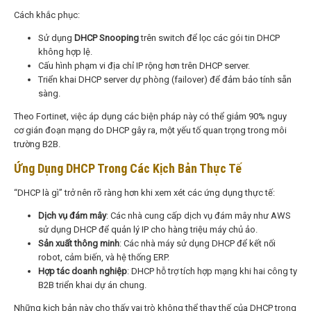
Cách khắc phục:
Sử dụng
DHCP Snooping
trên switch để lọc các gói tin DHCP
không hợp lệ.
Cấu hình phạm vi địa chỉ IP rộng hơn trên DHCP server.
Triển khai DHCP server dự phòng (failover) để đảm bảo tính sẵn
sàng.
Theo Fortinet, việc áp dụng các biện pháp này có thể giảm 90% nguy
cơ gián đoạn mạng do DHCP gây ra, một yếu tố quan trọng trong môi
trường B2B.
Ứng Dụng DHCP Trong Các Kịch Bản Thực Tế
“DHCP là gì” trở nên rõ ràng hơn khi xem xét các ứng dụng thực tế:
Dịch vụ đám mây
: Các nhà cung cấp dịch vụ đám mây như AWS
sử dụng DHCP để quản lý IP cho hàng triệu máy chủ ảo.
Sản xuất thông minh
: Các nhà máy sử dụng DHCP để kết nối
robot, cảm biến, và hệ thống ERP.
Hợp tác doanh nghiệp
: DHCP hỗ trợ tích hợp mạng khi hai công ty
B2B triển khai dự án chung.
Những kịch bản này cho thấy vai trò không thể thay thế của DHCP trong