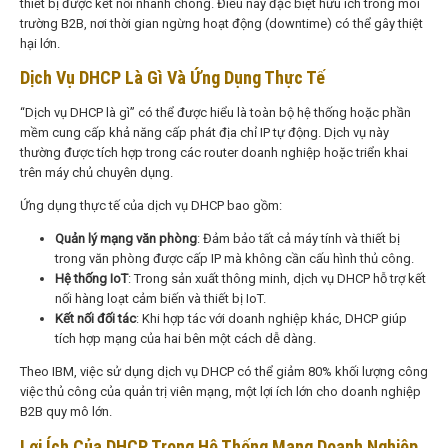
thiết bị được kết nối nhanh chóng. Điều này đặc biệt hữu ích trong môi
trường B2B, nơi thời gian ngừng hoạt động (downtime) có thể gây thiệt
hại lớn.
Dịch Vụ DHCP Là Gì Và Ứng Dụng Thực Tế
“Dịch vụ DHCP là gì” có thể được hiểu là toàn bộ hệ thống hoặc phần
mềm cung cấp khả năng cấp phát địa chỉ IP tự động. Dịch vụ này
thường được tích hợp trong các router doanh nghiệp hoặc triển khai
trên máy chủ chuyên dụng.
Ứng dụng thực tế của dịch vụ DHCP bao gồm:
Quản lý mạng văn phòng
: Đảm bảo tất cả máy tính và thiết bị
trong văn phòng được cấp IP mà không cần cấu hình thủ công.
Hệ thống IoT
: Trong sản xuất thông minh, dịch vụ DHCP hỗ trợ kết
nối hàng loạt cảm biến và thiết bị IoT.
Kết nối đối tác
: Khi hợp tác với doanh nghiệp khác, DHCP giúp
tích hợp mạng của hai bên một cách dễ dàng.
Theo IBM, việc sử dụng dịch vụ DHCP có thể giảm 80% khối lượng công
việc thủ công của quản trị viên mạng, một lợi ích lớn cho doanh nghiệp
B2B quy mô lớn.
Lợi Ích Của DHCP Trong Hệ Thống Mạng Doanh Nghiệp