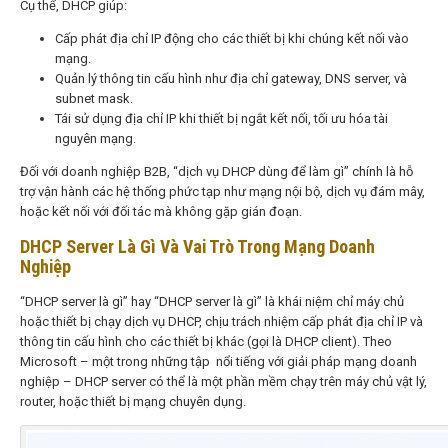
Cụ thể, DHCP giúp:
Cấp phát địa chỉ IP động cho các thiết bị khi chúng kết nối vào
mạng.
Quản lý thông tin cấu hình như địa chỉ gateway, DNS server, và
subnet mask.
Tái sử dụng địa chỉ IP khi thiết bị ngắt kết nối, tối ưu hóa tài
nguyên mạng.
Đối với doanh nghiệp B2B, “dịch vụ DHCP dùng để làm gì” chính là hỗ
trợ vận hành các hệ thống phức tạp như mạng nội bộ, dịch vụ đám mây,
hoặc kết nối với đối tác mà không gặp gián đoạn.
DHCP Server Là Gì Và Vai Trò Trong Mạng Doanh
Nghiệp
“DHCP server là gì” hay “DHCP server là gì” là khái niệm chỉ máy chủ
hoặc thiết bị chạy dịch vụ DHCP, chịu trách nhiệm cấp phát địa chỉ IP và
thông tin cấu hình cho các thiết bị khác (gọi là DHCP client). Theo
Microsoft – một trong những tập nổi tiếng với giải pháp mạng doanh
nghiệp – DHCP server có thể là một phần mềm chạy trên máy chủ vật lý,
router, hoặc thiết bị mạng chuyên dụng.