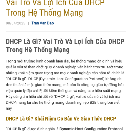
Vai Trò Và Lợi Ích Của DHCP
Trong Hệ Thống Mạng
08/04/2025 |
Tran Van Dao
DHCP Là Gì? Vai Trò Và Lợi Ích Của DHCP
Trong Hệ Thống Mạng
Trong môi trường kinh doanh hiện đại, hệ thống mạng ổn định và hiệu
quả là yếu tố then chốt giúp doanh nghiệp vận hành trơn tru. Một trong
những khái niệm quan trọng mà mọi doanh nghiệp cần nắm rõ chính là
“DHCP là gì”. DHCP (Dynamic Host Configuration Protocol) không chỉ
đơn thuần là một giao thức mạng, mà còn là công cụ giúp tự động hóa
việc quản lý địa chỉ IP, tiết kiệm thời gian và nâng cao hiệu suất mạng.
Hãy cùng tìm hiểu chi tiết về “DHCP là gì”, vai trò của nó và lợi ích mà
DHCP mang lại cho hệ thống mạng doanh nghiệp B2B trong bài viết
này.
DHCP Là Gì? Khái Niệm Cơ Bản Về Giao Thức DHCP
“DHCP là gì” được định nghĩa là
Dynamic Host Configuration Protocol