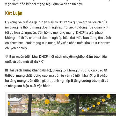
việc đảm bảo kết nối mạng hiệu quả và đáng tin cậy.
Kết Luận
Hy vọng bài viết đã giúp bạn hiểu rõ “DHCP là gì”, vai trò và lợi ích của
nó trong hệ thống mạng doanh nghiệp. Từ việc tự động hóa quản lý IP,
tối ưu hóa tài nguyên, đến hỗ trợ mở rộng mạng, DHCP là giải pháp
không thể thiếu cho mọi doanh nghiệp hiện đại. Nếu bạn đang tìm cách
cải thiện hiệu suất mạng của mình, hãy cân nhắc triển khai DHCP server
chuyên nghiệp.
💡
Bạn muốn triển khai DHCP một cách chuyên nghiệp, đảm bảo hiệu
suất và bảo mật tối đa?
💡
🏢
Tại Bách Hưng Khang (BHK),
chúng tôi không chỉ cung cấp các
🔌
thiết bị mạng chất lượng cao
, mà còn tư vấn và triển khai
🛠️ giải pháp
hạ tầng mạng toàn diện
, giúp doanh nghiệp
🔒 tăng cường bảo mật
và
⚡ nâng cao hiệu suất vận hành
.