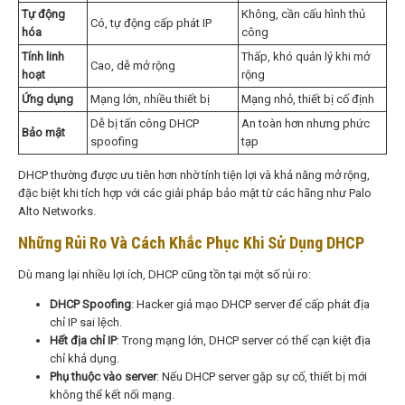
Tự động
Không, cần cấu hình thủ
Có, tự động cấp phát IP
hóa
công
Tính linh
Thấp, khó quản lý khi mở
Cao, dễ mở rộng
hoạt
rộng
Ứng dụng
Mạng lớn, nhiều thiết bị
Mạng nhỏ, thiết bị cố định
Dễ bị tấn công DHCP
An toàn hơn nhưng phức
Bảo mật
spoofing
tạp
DHCP thường được ưu tiên hơn nhờ tính tiện lợi và khả năng mở rộng,
đặc biệt khi tích hợp với các giải pháp bảo mật từ các hãng như Palo
Alto Networks.
Những Rủi Ro Và Cách Khắc Phục Khi Sử Dụng DHCP
Dù mang lại nhiều lợi ích, DHCP cũng tồn tại một số rủi ro:
DHCP Spoofing
: Hacker giả mạo DHCP server để cấp phát địa
chỉ IP sai lệch.
Hết địa chỉ IP
: Trong mạng lớn, DHCP server có thể cạn kiệt địa
chỉ khả dụng.
Phụ thuộc vào server
: Nếu DHCP server gặp sự cố, thiết bị mới
không thể kết nối mạng.