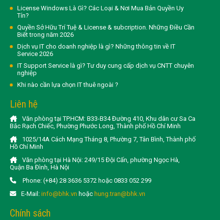
License Windows Là Gì? Các Loại & Nơi Mua Bản Quyền Uy
Tín?
Quyền Sở Hữu Trí Tuệ & License & subcription. Những Điều Cần
Biết trong năm 2026
Dịch vụ IT cho doanh nghiệp là gì? Những thông tin về IT
Service 2026
IT Support Service là gì? Tư duy cung cấp dịch vụ CNTT chuyên
nghiệp
Khi nào cần lựa chọn IT thuê ngoài ?
Liên hệ
Văn phòng tại TP.HCM: B33-B34 Đường 410, Khu dân cư Sa Ca
Bắc Rạch Chiếc, Phường Phước Long, Thành phố Hồ Chí Minh
1025/14A Cách Mạng Tháng 8, Phường 7, Tân Bình, Thành phố
Hồ Chí Minh
Văn phòng tại Hà Nội: 249/15 Đội Cấn, phường Ngọc Hà,
Quận Ba Đình, Hà Nội
Phone: (+84) 28 3636 5372 hoặc 0833 052 299
E-Mail:
info@bhk.vn
hoặc
hung.tran@bhk.vn
Chính sách