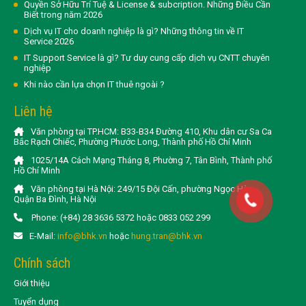
Quyền Sở Hữu Trí Tuệ & License & subcription. Những Điều Cần
Biết trong năm 2026
Dịch vụ IT cho doanh nghiệp là gì? Những thông tin về IT
Service 2026
IT Support Service là gì? Tư duy cung cấp dịch vụ CNTT chuyên
nghiệp
Khi nào cần lựa chọn IT thuê ngoài ?
Liên hệ
Văn phòng tại TP.HCM: B33-B34 Đường 410, Khu dân cư Sa Ca
Bắc Rạch Chiếc, Phường Phước Long, Thành phố Hồ Chí Minh
1025/14A Cách Mạng Tháng 8, Phường 7, Tân Bình, Thành phố
Hồ Chí Minh
Văn phòng tại Hà Nội: 249/15 Đội Cấn, phường Ngọc Hà,
Quận Ba Đình, Hà Nội
Phone: (+84) 28 3636 5372 hoặc 0833 052 299
E-Mail:
info@bhk.vn
hoặc
hung.tran@bhk.vn
Chính sách
Giới thiệu
Tuyển dụng