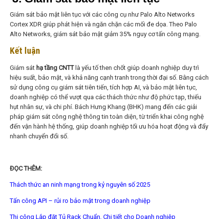
Giám sát bảo mật liên tục với các công cụ như Palo Alto Networks
Cortex XDR giúp phát hiện và ngăn chặn các mối đe dọa. Theo Palo
Alto Networks, giám sát bảo mật giảm 35% nguy cơ tấn công mạng.
Kết luận
Giám sát
hạ tầng CNTT
là yếu tố then chốt giúp doanh nghiệp duy trì
hiệu suất, bảo mật, và khả năng cạnh tranh trong thời đại số. Bằng cách
sử dụng công cụ giám sát tiên tiến, tích hợp AI, và bảo mật liên tục,
doanh nghiệp có thể vượt qua các thách thức như độ phức tạp, thiếu
hụt nhân sự, và chi phí. Bách Hưng Khang (BHK) mang đến các giải
pháp giám sát công nghệ thông tin
toàn diện, từ triển khai công nghệ
đến vận hành hệ thống, giúp doanh nghiệp tối ưu hóa hoạt động và đẩy
nhanh chuyển đổi số.
ĐỌC THÊM:
Thách thức an ninh mạng trong kỷ nguyên số 2025
Tấn công API – rủi ro bảo mật trong doanh nghiệp
Thi công Lắp đặt Tủ Rack Chuẩn, Chi tiết cho Doanh nghiệp