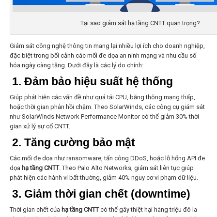
Tại sao giám sát hạ tầng CNTT quan trọng?
Giám sát công nghệ thông tin
mang lại nhiều lợi ích cho doanh nghiệp,
đặc biệt trong bối cảnh các mối đe dọa an ninh mạng và nhu cầu số
hóa ngày càng tăng. Dưới đây là các lý do chính:
1. Đảm bảo hiệu suất hệ thống
Giúp phát hiện các vấn đề như quá tải CPU, băng thông mạng thấp,
hoặc thời gian phản hồi chậm. Theo SolarWinds, các công cụ giám sát
như SolarWinds Network Performance Monitor có thể giảm 30% thời
gian xử lý sự cố CNTT.
2. Tăng cường bảo mật
Các mối đe dọa như ransomware, tấn công DDoS, hoặc lỗ hổng API đe
dọa
hạ tầng CNTT
. Theo Palo Alto Networks, giám sát liên tục giúp
phát hiện các hành vi bất thường, giảm 40% nguy cơ vi phạm dữ liệu.
3. Giảm thời gian chết (downtime)
Thời gian chết của
hạ tầng CNTT
có thể gây thiệt hại hàng triệu đô la