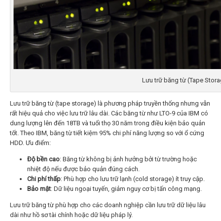
Lưu trữ băng từ (Tape Stor
Lưu trữ băng từ (tape storage) là phương pháp truyền thống nhưng vẫn
rất hiệu quả cho việc lưu trữ lâu dài. Các băng từ như LTO-9 của IBM có
dung lượng lên đến 18TB và tuổi thọ 30 năm trong điều kiện bảo quản
tốt. Theo IBM, băng từ tiết kiệm 95% chi phí năng lượng so với ổ cứng
HDD. Ưu điểm:
Độ bền cao
: Băng từ không bị ảnh hưởng bởi từ trường hoặc
nhiệt độ nếu được bảo quản đúng cách.
Chi phí thấp
: Phù hợp cho lưu trữ lạnh (cold storage) ít truy cập.
Bảo mật
: Dữ liệu ngoại tuyến, giảm nguy cơ bị tấn công mạng.
Lưu trữ băng từ phù hợp cho các doanh nghiệp cần lưu trữ dữ liệu lâu
dài như hồ sơ tài chính hoặc dữ liệu pháp lý.