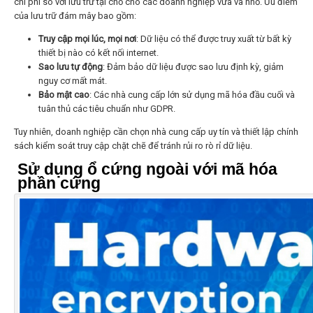
chi phí so với lưu trữ tại chỗ cho các doanh nghiệp vừa và nhỏ. Ưu điểm
của lưu trữ đám mây bao gồm:
Truy cập mọi lúc, mọi nơi
: Dữ liệu có thể được truy xuất từ bất kỳ
thiết bị nào có kết nối internet.
Sao lưu tự động
: Đảm bảo dữ liệu được sao lưu định kỳ, giảm
nguy cơ mất mát.
Bảo mật cao
: Các nhà cung cấp lớn sử dụng mã hóa đầu cuối và
tuân thủ các tiêu chuẩn như GDPR.
Tuy nhiên, doanh nghiệp cần chọn nhà cung cấp uy tín và thiết lập chính
sách kiểm soát truy cập chặt chẽ để tránh rủi ro rò rỉ dữ liệu.
Sử dụng ổ cứng ngoài với mã hóa
phần cứng