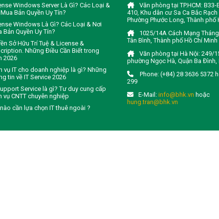
ense Windows Server Là Gì? Các Loại &
Văn phòng tại TP.HCM: B33
 Mua Bản Quyền Uy Tín?
410, Khu dân cư Sa Ca Bắc Rạch 
Phường Phước Long, Thành phố 
ense Windows Là Gì? Các Loại & Nơi
 Bản Quyền Uy Tín?
1025/14A Cách Mạng Tháng 
Tân Bình, Thành phố Hồ Chí Minh
ền Sở Hữu Trí Tuệ & License &
cription. Những Điều Cần Biết trong
Văn phòng tại Hà Nội: 249/1
m 2026
phường Ngọc Hà, Quận Ba Đình, 
h vụ IT cho doanh nghiệp là gì? Những
Phone: (+84) 28 3636 5372 
ng tin về IT Service 2026
299
Support Service là gì? Tư duy cung cấp
E-Mail:
info@bhk.vn
hoặc
h vụ CNTT chuyên nghiệp
hung.tran@bhk.vn
 nào cần lựa chọn IT thuê ngoài ?