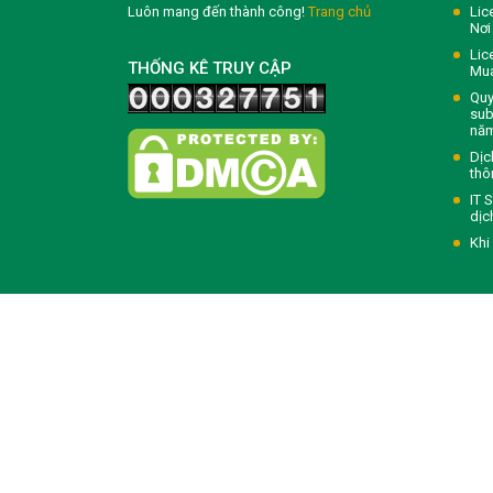
Luôn mang đến thành công!
Trang chủ
Lic
Nơi
Lic
THỐNG KÊ TRUY CẬP
Mua
Quy
sub
nă
Dịc
thô
IT 
dịc
Khi